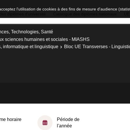
acceptez l'utilisation de cookies à des fins de mesure d'audience (stat
des diplômes d'université
Catalogue des diplômes nationaux
UE
nces, Technologies, Santé
ux sciences humaines et sociales - MIASHS
informatique et linguistique
Bloc UE Transverses - Linguist
me horaire
Période de
l'année