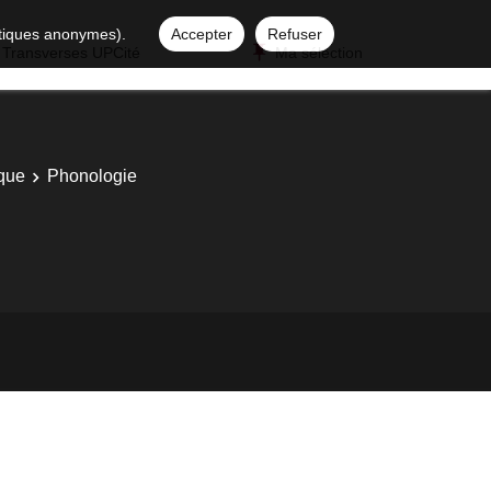
istiques anonymes).
Accepter
Refuser
 Transverses UPCité
Ma sélection
ique
Phonologie