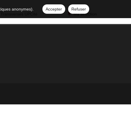
istiques anonymes).
Accepter
Refuser
 Transverses UPCité
Ma sélection