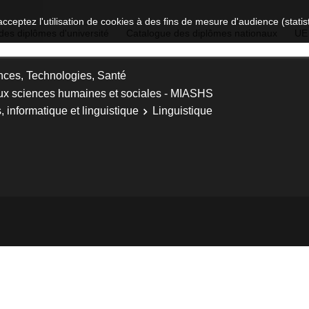
acceptez l'utilisation de cookies à des fins de mesure d'audience (stat
des diplômes d'université
Catalogue des diplômes nationaux
UE
nces, Technologies, Santé
ux sciences humaines et sociales - MIASHS
informatique et linguistique
Linguistique