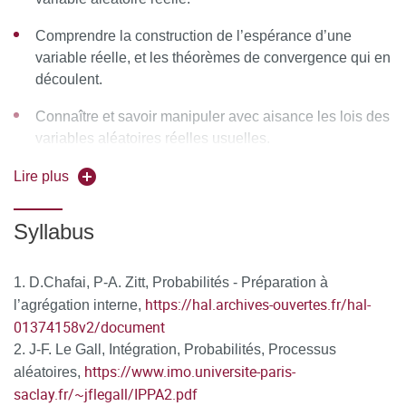
Comprendre la construction de l’espérance d’une
variable réelle, et les théorèmes de convergence qui en
découlent.
Connaître et savoir manipuler avec aisance les lois des
variables aléatoires réelles usuelles.
Appréhender les vecteurs aléatoires et la notion de loi
Lire plus
jointe, en particulier dans le cadre des vecteurs
gaussiens.
Syllabus
Se familiariser avec différents modes de convergence
d’une suite de variables aléatoires réelles, comprendre
D.Chafai, P-A. Zitt, Probabilités - Préparation à
les formulations rigoureuses des théorèmes de
https://hal.archives-ouvertes.fr/hal-
l’agrégation interne,
convergence et savoir les appliquer dans différents
01374158v2/document
contextes.
J-F. Le Gall, Intégration, Probabilités, Processus
https://www.imo.universite-paris-
aléatoires,
saclay.fr/~jflegall/IPPA2.pdf