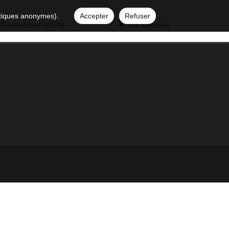
istiques anonymes).
Accepter
Refuser
 Transverses UPCité
Ma sélection