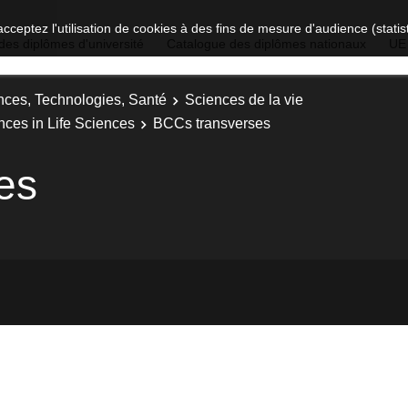
acceptez l'utilisation de cookies à des fins de mesure d'audience (stat
des diplômes d'université
Catalogue des diplômes nationaux
UE
nces, Technologies, Santé
Sciences de la vie
nces in Life Sciences
BCCs transverses
es