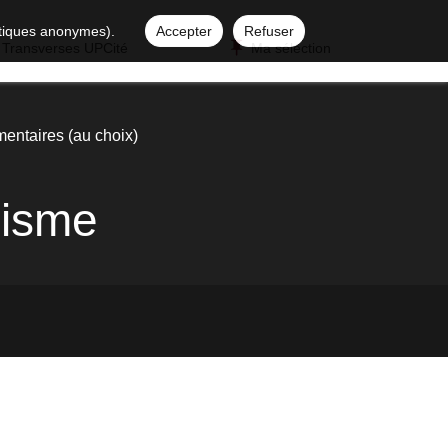
istiques anonymes).
Accepter
Refuser
 Transverses UPCité
Ma sélection
ntaires (au choix)
nisme