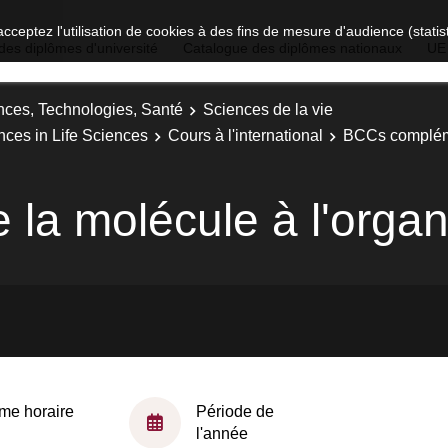
acceptez l'utilisation de cookies à des fins de mesure d'audience (stat
des diplômes d'université
Catalogue des diplômes nationaux
UE
nces, Technologies, Santé
Sciences de la vie
nces in Life Sciences
Cours à l'international
BCCs compléme
 la molécule à l'orga
me horaire
Période de
l'année