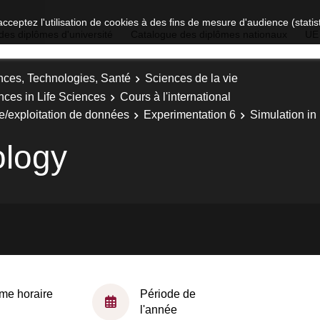
acceptez l'utilisation de cookies à des fins de mesure d'audience (stat
des diplômes d'université
Catalogue des diplômes nationaux
UE
nces, Technologies, Santé
Sciences de la vie
nces in Life Sciences
Cours à l'international
e/exploitation de données
Experimentation 6
Simulation in
ology
me horaire
Période de
l'année