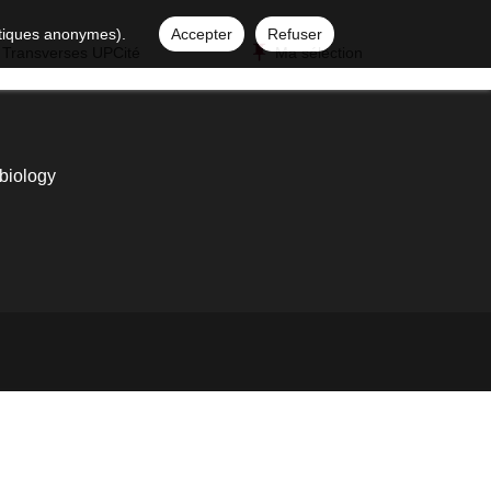
istiques anonymes).
Accepter
Refuser
 Transverses UPCité
Ma sélection
 biology