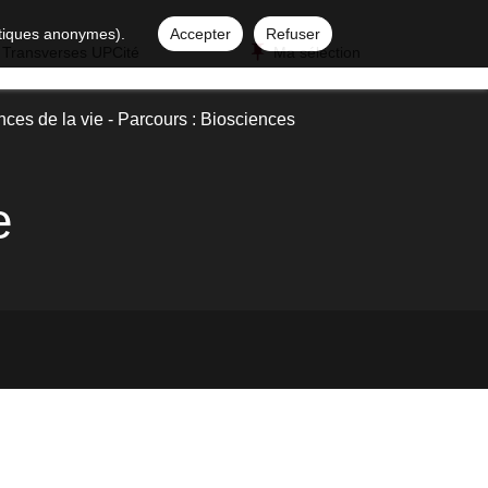
istiques anonymes).
Accepter
Refuser
 Transverses UPCité
Ma sélection
ces de la vie - Parcours : Biosciences
e