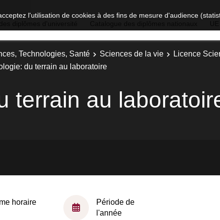
acceptez l'utilisation de cookies à des fins de mesure d'audience (stat
des diplômes d'université
Catalogue des diplômes nationaux
UE
nces, Technologies, Santé
Sciences de la vie
Licence Scien
logie: du terrain au laboratoire
u terrain au laboratoir
me horaire
Période de
l'année