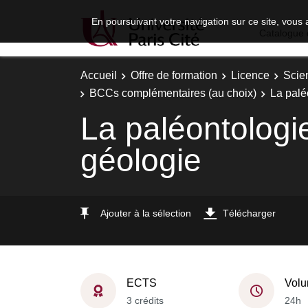
En poursuivant votre navigation sur ce site, vous 
Catalogue 
Accueil
Offre de formation
Licence
Scie
BCCs complémentaires (au choix)
La paléo
La paléontologie
géologie
Ajouter à la sélection
Télécharger
ECTS
Volu
3 crédits
24h