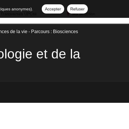
istiques anonymes).
Accepter
Refuser
 Transverses UPCité
Ma sélection
ces de la vie - Parcours : Biosciences
ologie et de la