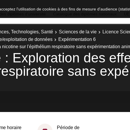
acceptez l'utilisation de cookies à des fins de mesure d'audience (stat
des diplômes d'université
Catalogue des diplômes nationaux
UE
nces, Technologies, Santé
Sciences de la vie
Licence Scien
e/exploitation de données
Expérimentation 6
 nicotine sur l'épithélium respiratoire sans expérimentation ani
 Exploration des effet
 respiratoire sans exp
me horaire
Période de