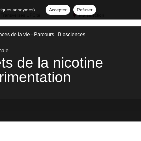
istiques anonymes).
Accepter
Refuser
 Transverses UPCité
Ma sélection
ces de la vie - Parcours : Biosciences
male
s de la nicotine
érimentation