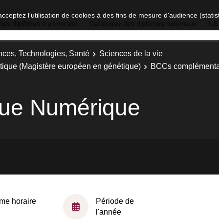
acceptez l'utilisation de cookies à des fins de mesure d'audience (stat
des diplômes d'université
Catalogue des diplômes nationaux
UE
nces, Technologies, Santé
Sciences de la vie
étique (Magistère européen en génétique)
BCCs complémentai
ique Numérique
me horaire
Période de
l'année