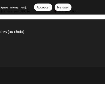
istiques anonymes).
Accepter
Refuser
 Transverses UPCité
Ma sélection
res (au choix)