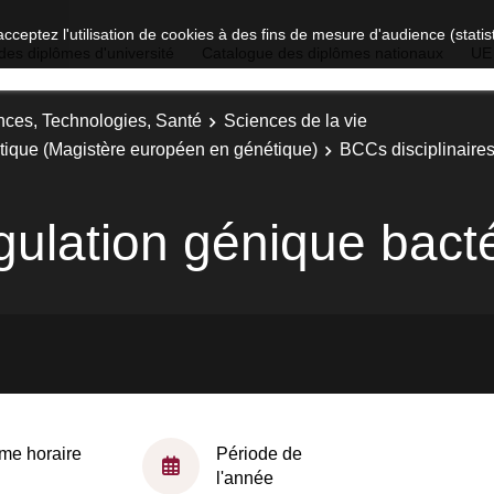
acceptez l'utilisation de cookies à des fins de mesure d'audience (stat
des diplômes d'université
Catalogue des diplômes nationaux
UE
nces, Technologies, Santé
Sciences de la vie
étique (Magistère européen en génétique)
BCCs disciplinaire
gulation génique bact
me horaire
Période de
l'année