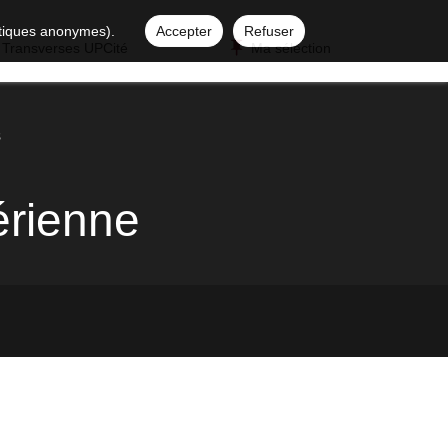
istiques anonymes).
Accepter
Refuser
 Transverses UPCité
Ma sélection
s
érienne