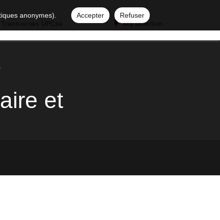
istiques anonymes).
Accepter
Refuser
 Transverses UPCité
Ma sélection
s
aire et