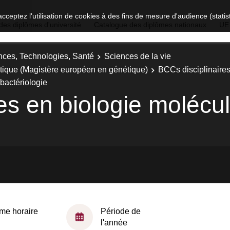
acceptez l'utilisation de cookies à des fins de mesure d'audience (stat
des diplômes d'université
Catalogue des diplômes nationaux
UE
nces, Technologies, Santé
Sciences de la vie
étique (Magistère européen en génétique)
BCCs disciplinaire
 bactériologie
s en biologie molécul
me horaire
Période de
l'année