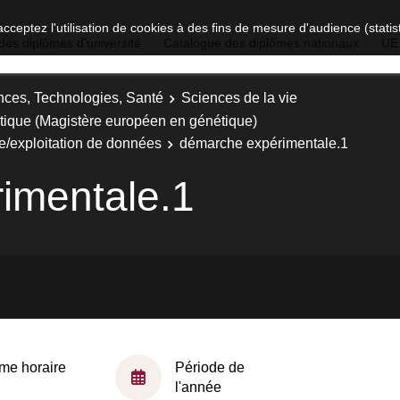
acceptez l'utilisation de cookies à des fins de mesure d'audience (stat
des diplômes d'université
Catalogue des diplômes nationaux
UE
nces, Technologies, Santé
Sciences de la vie
étique (Magistère européen en génétique)
e/exploitation de données
démarche expérimentale.1
imentale.1
me horaire
Période de
l'année