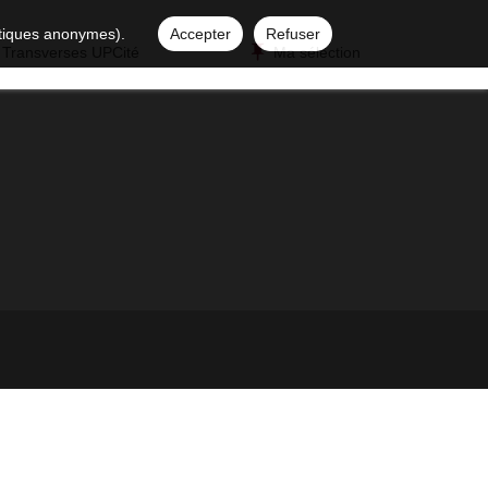
istiques anonymes).
Accepter
Refuser
 Transverses UPCité
Ma sélection