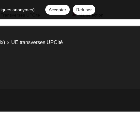
istiques anonymes).
Accepter
Refuser
 Transverses UPCité
Ma sélection
ix)
UE transverses UPCité