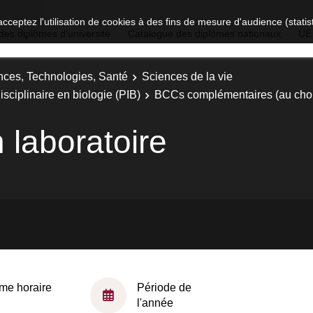
acceptez l'utilisation de cookies à des fins de mesure d'audience (stat
des diplômes d'université
Catalogue des diplômes nationaux
UE
nces, Technologies, Santé
Sciences de la vie
isciplinaire en biologie (PIB)
BCCs complémentaires (au cho
laboratoire
me horaire
Période de
l'année