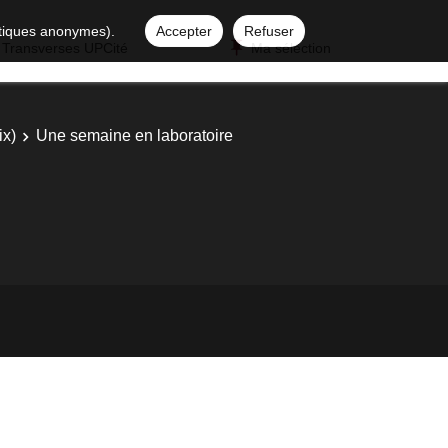
istiques anonymes).
Accepter
Refuser
 Transverses UPCité
Ma sélection
ix)
Une semaine en laboratoire