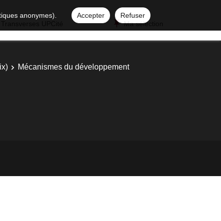
istiques anonymes).
Accepter
Refuser
 Transverses UPCité
Ma sélection
ix)
Mécanismes du développement