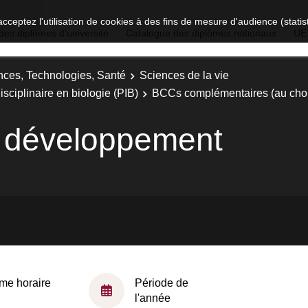
acceptez l'utilisation de cookies à des fins de mesure d'audience (stat
des diplômes d'université
Catalogue des diplômes nationaux
UE
nces, Technologies, Santé
Sciences de la vie
isciplinaire en biologie (PIB)
BCCs complémentaires (au cho
 développement
me horaire
Période de
l'année