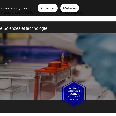
istiques anonymes).
Accepter
Refuser
 Transverses UPCité
Ma sélection
e Sciences et technologie