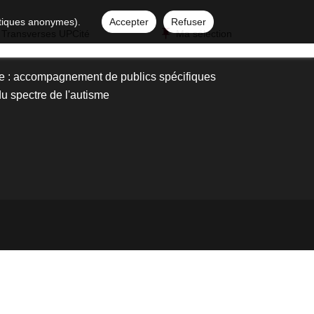
istiques anonymes).
Accepter
Refuser
 Transverses UPCité
Ma sélection
ale : accompagnement de publics spécifiques
u spectre de l'autisme