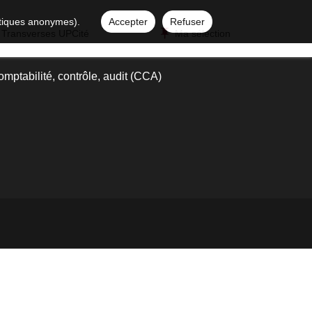
istiques anonymes).
Accepter
Refuser
 Transverses UPCité
Ma sélection
mptabilité, contrôle, audit (CCA)