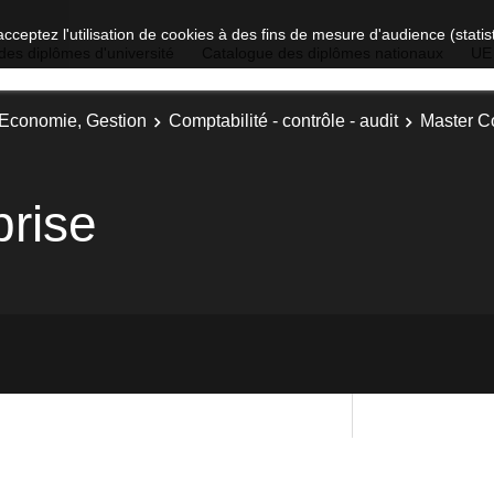
acceptez l'utilisation de cookies à des fins de mesure d'audience (stat
des diplômes d'université
Catalogue des diplômes nationaux
UE
, Economie, Gestion
Comptabilité - contrôle - audit
Master Co
prise