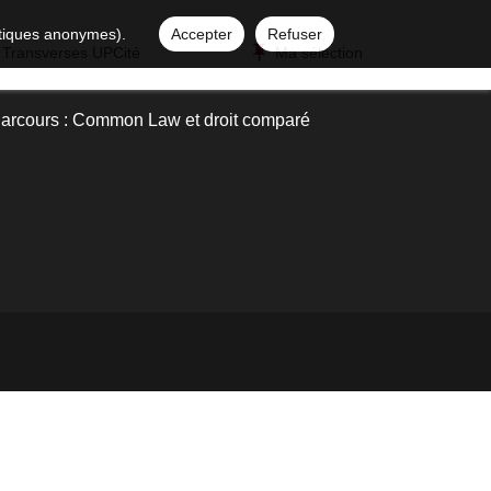
istiques anonymes).
Accepter
Refuser
 Transverses UPCité
Ma sélection
Parcours : Common Law et droit comparé