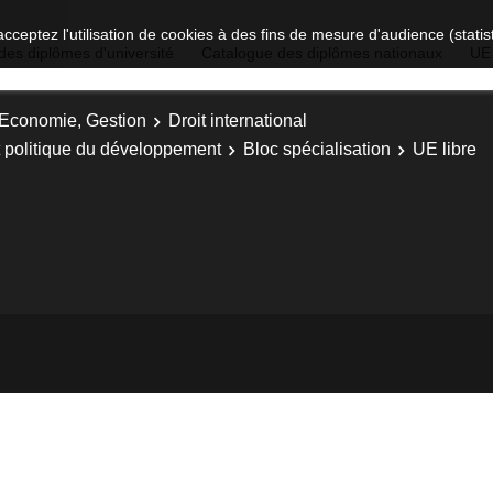
acceptez l'utilisation de cookies à des fins de mesure d'audience (stat
des diplômes d'université
Catalogue des diplômes nationaux
UE
, Economie, Gestion
Droit international
 et politique du développement
Bloc spécialisation
UE libre