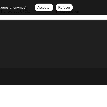
istiques anonymes).
Accepter
Refuser
 Transverses UPCité
Ma sélection