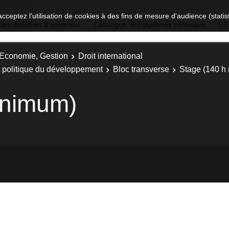
acceptez l'utilisation de cookies à des fins de mesure d'audience (stat
des diplômes d'université
Catalogue des diplômes nationaux
UE
, Economie, Gestion
Droit international
 et politique du développement
Bloc transverse
Stage (140 h
inimum)