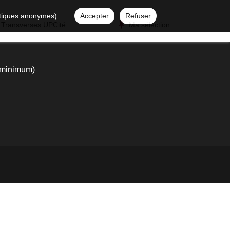
istiques anonymes).
Accepter
Refuser
 Transverses UPCité
Ma sélection
 minimum)