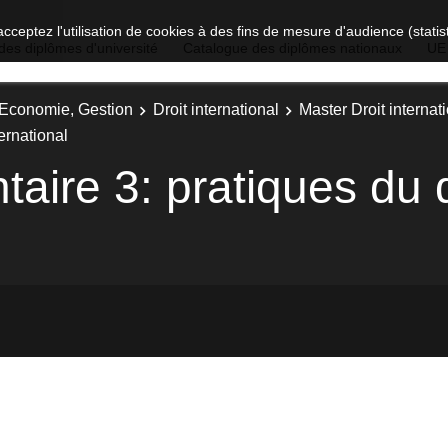
acceptez l'utilisation de cookies à des fins de mesure d'audience (stat
des diplômes d'université
Catalogue des diplômes nationaux
UE
, Economie, Gestion
Droit international
Master Droit internati
ernational
aire 3: pratiques du d