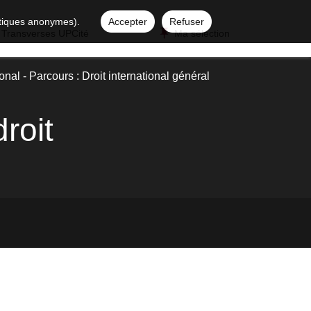
istiques anonymes).
Accepter
Refuser
 Transverses UPCité
Ma sélection
onal - Parcours : Droit international général
roit