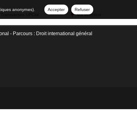
istiques anonymes).
Accepter
Refuser
 Transverses UPCité
Ma sélection
onal - Parcours : Droit international général