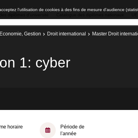
acceptez l'utilisation de cookies à des fins de mesure d'audience (stat
des diplômes d'université
Catalogue des diplômes nationaux
UE
, Economie, Gestion
Droit international
Master Droit internati
ion 1: cyber
me horaire
Période de
l'année