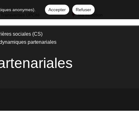
istiques anonymes).
Accepter
Refuser
 Transverses UPCité
Ma sélection
ières sociales (CS)
 dynamiques partenariales
rtenariales