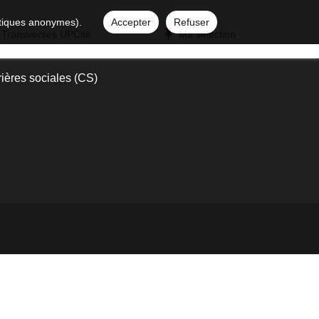
istiques anonymes).
Accepter
Refuser
 Transverses UPCité
Ma sélection
ières sociales (CS)