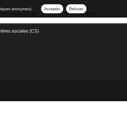
istiques anonymes).
Accepter
Refuser
 Transverses UPCité
Ma sélection
ières sociales (CS)