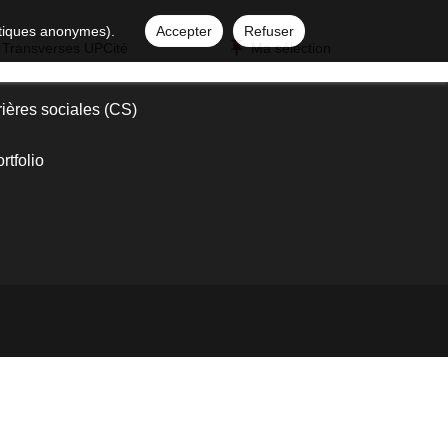
istiques anonymes).
Accepter
Refuser
 Transverses UPCité
Ma sélection
ières sociales (CS)
tfolio