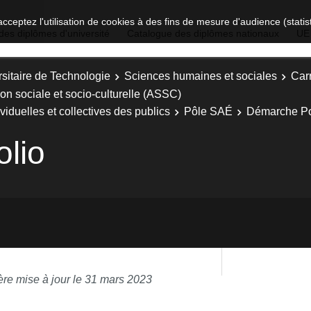
acceptez l'utilisation de cookies à des fins de mesure d'audience (stat
des diplômes d'université
Catalogue des diplômes nationaux
UE
sitaire de Technologie
Sciences humaines et sociales
Carr
ion sociale et socio-culturelle (ASSC)
viduelles et collectives des publics
Pôle SAÉ
Démarche Por
lio
ère mise à jour le 31 mars 2023