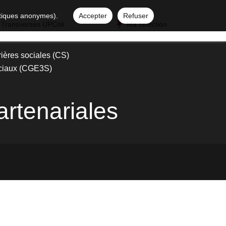
istiques anonymes).
Accepter
Refuser
 Transverses UPCité
Ma sélection
ières sociales (CS)
sociaux (CGE3S)
rtenariales