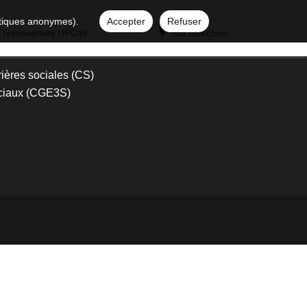
istiques anonymes).
Accepter
Refuser
 Transverses UPCité
Ma sélection
ières sociales (CS)
sociaux (CGE3S)