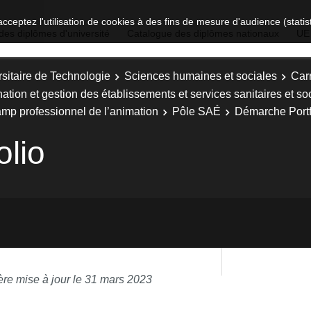
acceptez l'utilisation de cookies à des fins de mesure d'audience (stat
des diplômes d'université
Catalogue des diplômes nationaux
UE
sitaire de Technologie
Sciences humaines et sociales
Carr
nation et gestion des établissements et services sanitaires et 
mp professionnel de l’animation
Pôle SAÉ
Démarche Portf
lio
ère mise à jour le 31 mars 2023