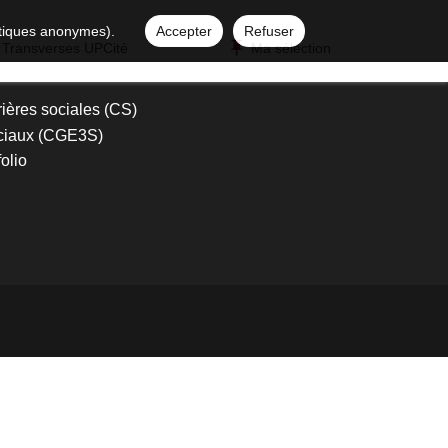
istiques anonymes).
Accepter
Refuser
 Transverses UPCité
Ma sélection
ières sociales (CS)
sociaux (CGE3S)
olio