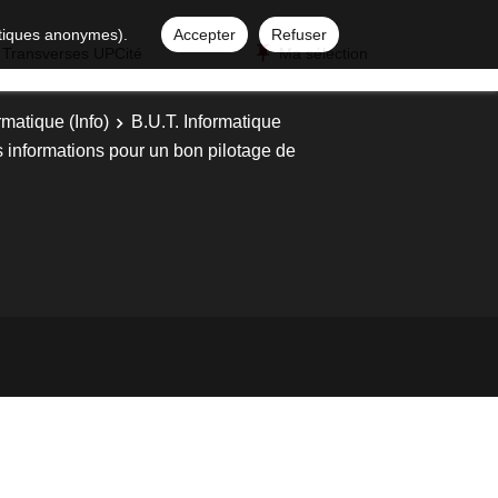
istiques anonymes).
Accepter
Refuser
 Transverses UPCité
Ma sélection
rmatique (Info)
B.U.T. Informatique
es informations pour un bon pilotage de