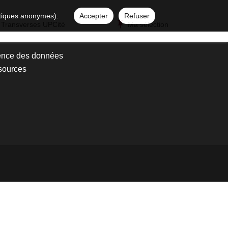
istiques anonymes).
Accepter
Refuser
 Transverses UPCité
Ma sélection
ence des données
sources