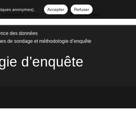
istiques anonymes).
Accepter
Refuser
 Transverses UPCité
Ma sélection
ence des données
es de sondage et méthodologie d’enquête
gie d’enquête