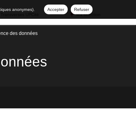
istiques anonymes).
Accepter
Refuser
 Transverses UPCité
Ma sélection
ence des données
 données