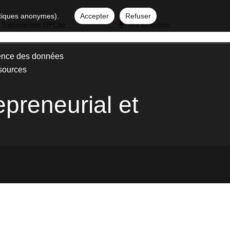
istiques anonymes).
Accepter
Refuser
 Transverses UPCité
Ma sélection
ence des données
sources
preneurial et