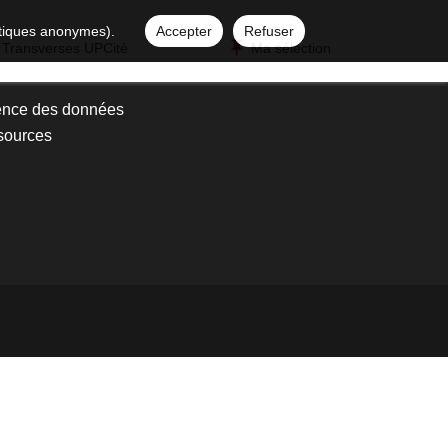
istiques anonymes).
Accepter
Refuser
 Transverses UPCité
Ma sélection
ence des données
sources