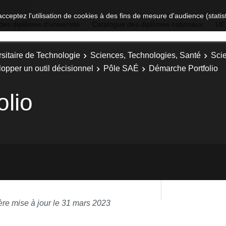
acceptez l'utilisation de cookies à des fins de mesure d'audience (stat
des diplômes d'université
Catalogue des diplômes nationaux
UE
sitaire de Technologie
Sciences, Technologies, Santé
Sci
opper un outil décisionnel
Pôle SAÉ
Démarche Portfolio
lio
ère mise à jour le 31 mars 2023