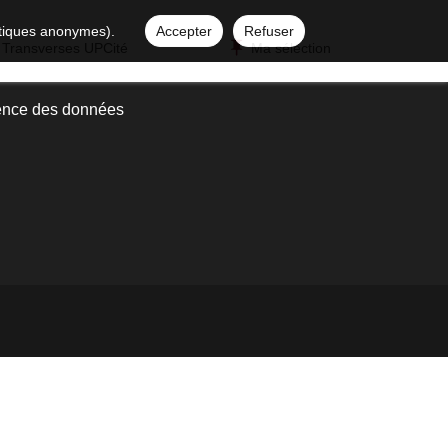
istiques anonymes).
Accepter
Refuser
 Transverses UPCité
Ma sélection
ence des données