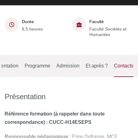
Durée
Faculté
8,5 heures
Faculté Sociétés et
Humanités
entation
Programme
Admission
Et après ?
Contacts
Présentation
Référence formation
(à rappeler dans toute
correspondance) : CUCC-H14ESEPS
Responsable pédagogique :
Elise Defrasne, MCF