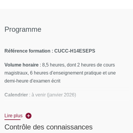
Programme
Référence formation
: CUCC-H14ESEPS
Volume horaire
:
8,5 heures, dont 2 heures de cours
magistraux, 6 heures d'enseignement pratique et une
demi-heure d'examen écrit
Calendrier
: à venir (janvier 2026)
Rythme
: week-end et mercredi après-midi
Lire plus
Lieu
: UFR STAPS de l'Université Paris Cité, site
Contrôle des connaissances
Lacretelle, Gymnase Watteau, 1 rue Lacretelle, 75015