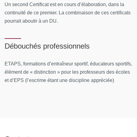
Un second Certificat est en cours d’élaboration, dans la
certificat de scolarité universitaire justifiant de votre
continuité de ce premier. La combinaison de ces certificats
inscription pour l'année universitaire en cours à un
Diplôme National ou un Diplôme d'Etat (hors DU-DIU)
pourrait aboutir à un DU.
si vous bénéficiez d'une prise en charge : votre accord
de prise en charge
Débouchés professionnels
TOUT DOSSIER INCOMPLET NE POURRA PAS ÊTRE
TRAITÉ.
ETAPS, formations d’entraîneur sportif, éducateurs sportifs,
élément de « distinction » pour les professeurs des écoles
ATTENTION : POUR LES DEMANDEURS D'EMPLOI
,
et d’EPS (l’escrime étant une discipline appréciée)
préciser dans votre dossier C@nditOnLine, votre numéro
de demandeur d'emploi, votre agence de rattachement et
sélectionner le mode de financement Pôle emploi au
moment de la candidature.
POSTULER A LA FORMATION en vous connectant à la
plateforme C@nditOnLine