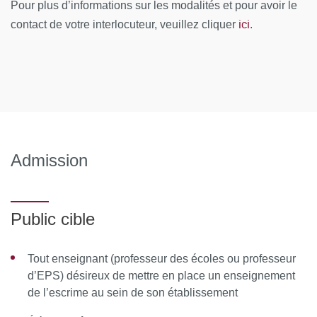
Membres de la commission pédagogique
Pour plus d’informations sur les modalités et pour avoir le
(le cas
ici
échéant)
contact de votre interlocuteur, veuillez cliquer
:
.
Pierre Leno, directeur régional de l'UNSS et maître
d’armes
Serge Prud’homme, professeur d'EPS et maître
d’armes
Gaël Touya, PU à l'université de Toulouse
Admission
Autre membre de l’équipe pédagogique
: Emmanuelle
Rodriguez
Public cible
Ressources matérielles :
Tout enseignant (professeur des écoles ou professeur
Du matériel d’escrime électrique + des kits 1ères touches
d’EPS) désireux de mettre en place un enseignement
seront fournis.
de l’escrime au sein de son établissement
Afin de favoriser une démarche interactive et collaborative,