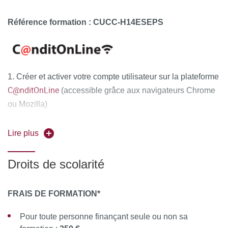
Référence formation : CUCC-H14ESEPS
1. Créer et activer votre compte utilisateur sur la plateforme
C@nditOnLine
(accessible grâce aux navigateurs Chrome
ou Mozilla)
2. Compléter attentivement vos informations personnelles
Lire plus
et déposer obligatoirement tous les documents justificatifs,
uniquement au format PDF
, à savoir :
Droits de scolarité
La copie recto-verso de votre pièce d'identité en cours
de validité (carte nationale d'identité ou passeport)
FRAIS DE FORMATION*
Le diplôme d'Etat justifiant le niveau d'accès à la
Pour toute personne finançant seule ou non sa
formation souhaitée