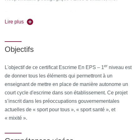
Forme de l'enseignement :
Présentiel + distanciel
synchrone*
Lire plus
Organisations partenaires
: Université de Toulouse
Objectifs
Pour vous inscrire, déposez votre candidature sur
C@nditOnLine
er
L'objectif de ce certificat
Escrime En EPS – 1
niveau
est
*en visio-conférence, en direct
de donner tous les éléments qui permettront à un
enseignant de mettre en place de manière autonome un
court cycle d'escrime dans son établissement. Ce projet
s’inscrit dans les préoccupations gouvernementales
actuelles de « sport pour tous », « sport santé », et
« mixité ».