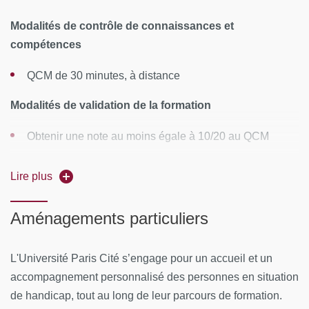
Paris
Modalités de contrôle de connaissances et
compétences
CONTENUS PÉDAGOGIQUES
QCM de 30 minutes, à distance
L'escrime dans un enseignement d'EPS
Modalités de validation de la formation
Les situations pédagogiques en escrime sous
l'éclairage des sciences cognitives
Obtenir une note au moins égale à 10/20 au QCM
L'escrime et les matières enseignées au collège
Satisfaire aux conditions d’assiduité : présence vérifiée
Lire plus
MOYENS PÉDAGOGIQUES ET TECHNIQUES
à l’ensemble des cours
D’ENCADREMENT
Attestation :
à l'issue de la formation, il est remis un
Aménagements particuliers
certificat de réalisation + une attestation des compétences
Équipe pédagogique
professionnelles acquises
L'Université Paris Cité s’engage pour un accueil et un
Responsable pédagogique
: Elise Defrasne, MCF en
accompagnement personnalisé des personnes en situation
psychologie cognitive expérimentale et maître d’Armes
de handicap, tout au long de leur parcours de formation.