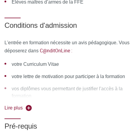
Élèves maîtres d’armes de la FFE
différents outils informatiques seront proposés pour
permettre :
Conditions d'admission
d'échanger des fichiers, des données
de partager des ressources, des informations
L'entrée en formation nécessite un avis pédagogique. Vous
C@nditOnLine :
déposerez dans
de communiquer simplement en dehors de la salle de
cours et des temps dédiés à la formation.
votre Curriculum Vitae
MOYENS PERMETTANT DE SUIVRE L’EXÉCUTION DE
votre lettre de motivation pour participer à la formation
LA FORMATION ET D’EN APPRÉCIER LES
vos diplômes vous permettant de justifier l'accès à la
RÉSULTATS
formation
Au cours de la formation, le stagiaire émarge une feuille de
Lire plus
présence par demi-journée de formation en présentiel
Pré-requis
Pour la partie distancielle synchrone, la réalisation de la