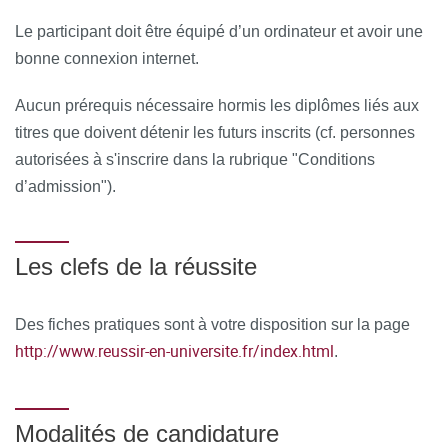
formation est attestée par le relevé de connexion de la
plateforme de visio-conférence ou la signature
Le participant doit être équipé d’un ordinateur et avoir une
électronique de la feuille d’émargement, ainsi que par le
bonne connexion internet.
scénario pédagogique et les travaux réalisés.
Aucun prérequis nécessaire hormis les diplômes liés aux
À l’issue de la formation, le stagiaire remplit un
titres que doivent détenir les futurs inscrits (cf. personnes
questionnaire de satisfaction en ligne, à chaud. Celui-ci est
autorisées à s'inscrire dans la rubrique "Conditions
analysé et le bilan est remonté au conseil pédagogique de
d’admission").
la formation.
Les clefs de la réussite
Des fiches pratiques sont à votre disposition sur la page
http://www.reussir-en-universite.fr/index.html
.
Modalités de candidature