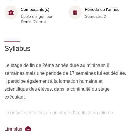
Composante(s)
Période de l'année
École d'ingénieur
Semestre 2
Denis Diderot
Syllabus
Le stage de fin de 2ème année dure au minimum 8
semaines mais une période de 17 semaines lui est dédiée.
Il participe également à la formation humaine et
scientifique des élèves, dans la continuité du stage
exécutant.
Il consiste cette fois en un stage d’application afin de
découvrir les métiers de l’ingénieur et/ou de la recherche,
en France ou à l’étranger, par une intégration active dans
Lire plus