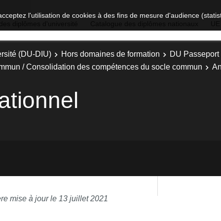
acceptez l'utilisation de cookies à des fins de mesure d'audience (stat
des diplômes d'université
Catalogue des diplômes nationaux
UE
rsité (DU-DIU)
Hors domaines de formation
DU Passeport p
ommun / Consolidation des compétences du socle commun
An
ationnel
re mise à jour le 13 juillet 2021