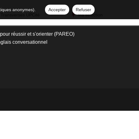
istiques anonymes).
Accepter
Refuser
 Transverses UPCité
Ma sélection
our réussir et s'orienter (PAREO)
glais conversationnel