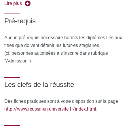
Anthropologie de l’enfant au Maghreb. Le rôle de
Lire plus
formation
l’ethnosystémie dans la structuration familiale /
Anthropologie de l’enfant en Afrique noire /
Pré-requis
Présentation du film « J’ai rêvé d’une grande étendue
d’eau » / Anthropologie du rapport au savoir /
Exposition et protection : quelle construction psychique
Aucun pré-requis nécessaire hormis les diplômes liés aux
pour les enfants juifs cachés en France (1940-1944) ? /
titres que doivent détenir les futur-es stagiaires
Langage, modélisation, entretien / Supervision de
(cf. personnes autorisées à s'inscrire dans rubrique
recherches / Initiation, acculturation, socialisation « à
"Admission")
propos de l’école » / La construction identitaire des
jeunes filles d’origine maghrébine en France / Études
de cas apportés par les étudiants
Les clefs de la réussite
Modules optionnels
:
• Psychiatrie en situation humanitaire (Elisabetta
Des fiches pratiques sont à votre disposition sur la page
Dozio, Mayssa El Husseini),
http://www.reussir-en-universite.fr/index.html
.
• Médiations en action (Serge Bouznah),
• Clinique du
traumatisme(Thierry Baubet, Héloïse Marichez)