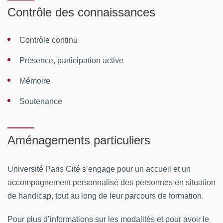
Contrôle des connaissances
Rythme :
2 à 4 jours par mois (vendredi et samedi) entre
début octobre et fin juin
Contrôle continu
Lieux :
Maison des Adolescents de Cochin, 97 boulevard
Présence, participation active
de Port Royal, 75014 Paris
Mémoire
Faculté de médecine de Cochin, 24 rue du Faubourg
Soutenance
Saint-Jacques, 75014 Paris
CONTENUS PÉDAGOGIQUES
Aménagements particuliers
Module 1 : Anthropologie, Histoire, Migrations
(Responsable : Y. Mouchenik)
Université Paris Cité s’engage pour un accueil et un
accompagnement personnalisé des personnes en situation
Introduction : anthropologie et clinique / Introduction au
de handicap, tout au long de leur parcours de formation.
concept de culture en anthropologie / Historique et
actualités de la clinique transculturelle / Méthodologie
Pour plus d’informations sur les modalités et pour avoir le