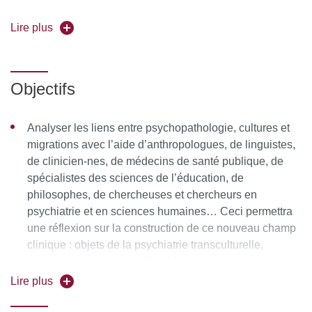
Forme de l'enseignement :
en présentiel
Lire plus
Université partenaire :
Paris 13
Objectifs
Analyser les liens entre psychopathologie, cultures et
migrations avec l’aide d’anthropologues, de linguistes,
de clinicien-nes, de médecins de santé publique, de
spécialistes des sciences de l’éducation, de
philosophes, de chercheuses et chercheurs en
psychiatrie et en sciences humaines… Ceci permettra
une réflexion sur la construction de ce nouveau champ
clinique : objets de la psychiatrie transculturelle,
perspectives et limites. On définira les grands courants
internationaux de la psychiatrie transculturelle :
Lire plus
ethnopsychiatrie, ethnopsychanalyse, psychologie
interculturelle…