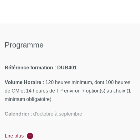
Programme
Référence formation : DUB401
Volume Horaire :
120 heures minimum, dont 100 heures
de CM et 14 heures de TP environ + option(s) au choix (1
minimum obligatoire)
Calendrier
: d'octobre à septembre
26-27 : formation du 02/10/2026 au 19/06/2027, rendu des
Lire plus
travaux 25 Juin 2027, soutenance 3 Sept 2027