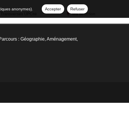
istiques anonymes).
Accepter
Refuser
 Transverses UPCité
Ma sélection
 Parcours : Géographie, Aménagement,