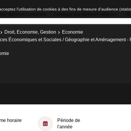
acceptez l'utilisation de cookies à des fins de mesure d'audience (stat
des diplômes d'université
Catalogue des diplômes nationaux
UE
Droit, Economie, Gestion
Economie
nces Économiques et Sociales / Géographie et Aménagement -
omie
me horaire
Période de
l'année