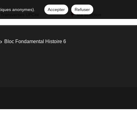
istiques anonymes).
Accepter
Refuser
 Transverses UPCité
Ma sélection
Bloc Fondamental Histoire 6