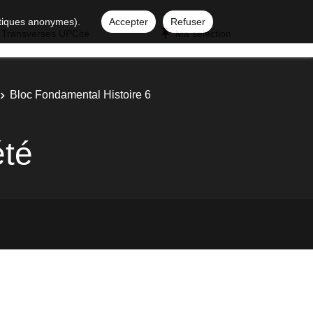
istiques anonymes).
Accepter
Refuser
 Transverses UPCité
Ma sélection
Bloc Fondamental Histoire 6
été