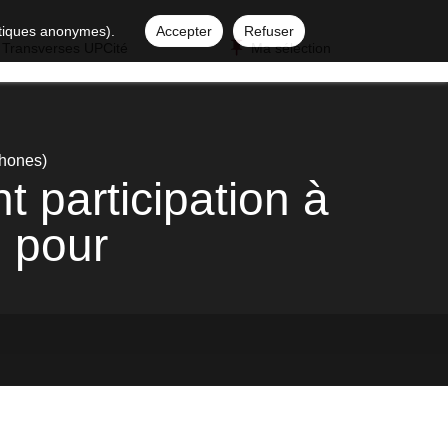
istiques anonymes).
Accepter
Refuser
 Transverses UPCité
Ma sélection
phones)
nt participation à
e pour