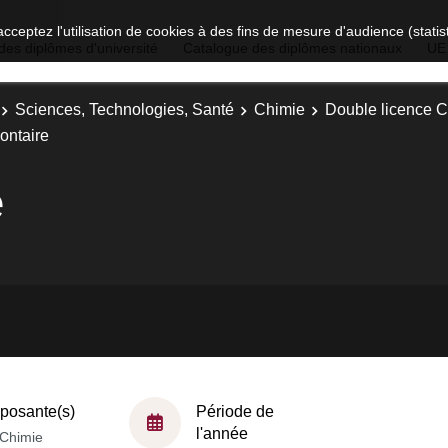
acceptez l'utilisation de cookies à des fins de mesure d'audience (stat
des diplômes d'université
Catalogue des diplômes nationaux
UE
Sciences, Technologies, Santé
Chimie
Double licence C
ontaire
e
osante(s)
Période de
l'année
Chimie