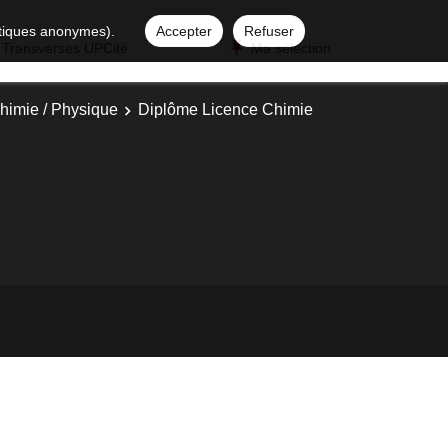
istiques anonymes).
Accepter
Refuser
 Transverses UPCité
Ma sélection
himie / Physique
Diplôme Licence Chimie