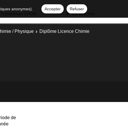
istiques anonymes).
Accepter
Refuser
 Transverses UPCité
Ma sélection
himie / Physique
Diplôme Licence Chimie
riode de
année