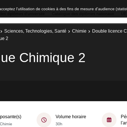
acceptez l'utilisation de cookies à des fins de mesure d'audience (stat
des diplômes d'université
Catalogue des diplômes nationaux
UE
Sciences, Technologies, Santé
Chimie
Double licence C
ue 2
ue Chimique 2
osante(s)
Volume horaire
Pé
l'
Chimie
30h