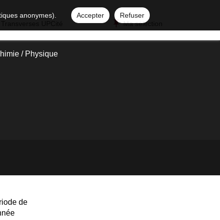
istiques anonymes).
Accepter
Refuser
 Transverses UPCité
Ma sélection
himie / Physique
riode de
année