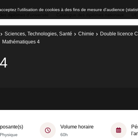
acceptez l'utilisation de cookies à des fins de mesure d'audience (stat
des diplômes d'université
Catalogue des diplômes nationaux
UE
Sciences, Technologies, Santé
Chimie
Double licence C
Mathématiques 4
 4
osante(s)
Volume horaire
Pé
l'
Physique
60h