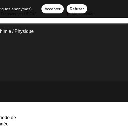
istiques anonymes).
Accepter
Refuser
 Transverses UPCité
Ma sélection
himie / Physique
riode de
année