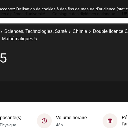
acceptez l'utilisation de cookies à des fins de mesure d'audience (stat
des diplômes d'université
Catalogue des diplômes nationaux
UE
Sciences, Technologies, Santé
Chimie
Double licence C
Mathématiques 5
 5
osante(s)
Volume horaire
Pé
l'
Physique
48h